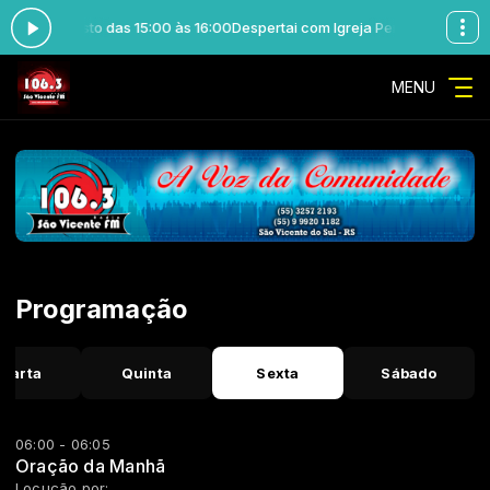
 Jesus Cristo das 15:00 às 16:00
Despertai com Igreja Pentecostal de Jes
MENU
Programação
uarta
Quinta
Sexta
Sábado
06:00 - 06:05
Oração da Manhã
Locução por: