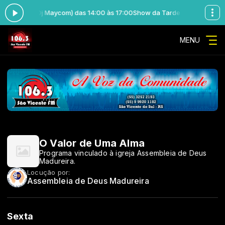
m Coelho (Dj Maycom) das 14:00 às 17:00
Show da Tarde com Maicom Co
MENU
O Valor de Uma Alma
Programa vinculado à igreja Assembleia de Deus
Madureira.
Locução por:
Assembleia de Deus Madureira
Sexta