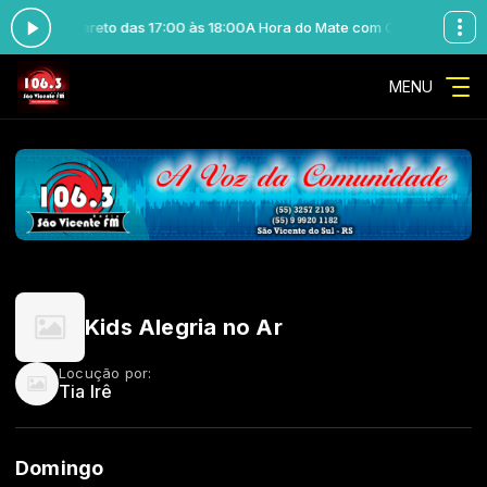
 Celso Munareto das 17:00 às 18:00
A Hora do Mate com Celso Munareto 
MENU
Kids Alegria no Ar
Locução por:
Tia Irê
Domingo